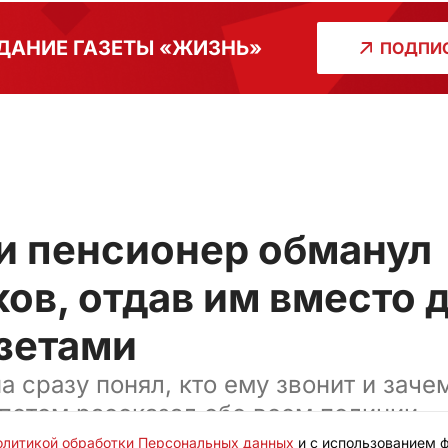
ДАНИЕ ГАЗЕТЫ «ЖИЗНЬ»
ПОДПИС
ти пенсионер обманул
в, отдав им вместо 
азетами
 сразу понял, кто ему звонит и заче
 потом рассказал обо всем полиции
олитикой обработки Персональных данных
и с использованием ф