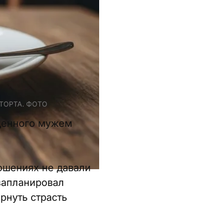
ТОРТА. ФОТО
еденного мужем
ошениях не давали
запланировал
рнуть страсть