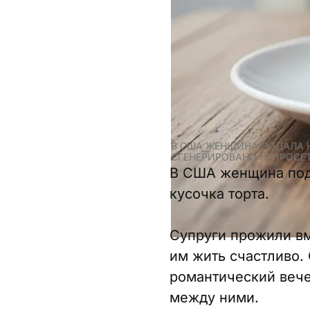
В США ЖЕНЩИНА ПОДАЛА Н
СГЕНЕРИРОВАНО НЕЙРОСЕТ
В США женщина пода
кусочка торта.
Супруги прожили вм
им жить счастливо.
романтический вече
между ними.