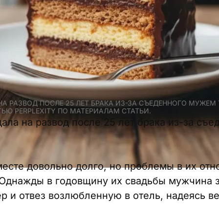
А РАЗВОД ПОСЛЕ 25 ЛЕТ БРАКА ИЗ-ЗА СЪЕДЕННОГО МУЖЕМ 
ЬЮ PERPLEXITY ПО МАТЕРИАЛАМ СТАТЬИ.
ла на развод после 25 лет брака из-за съ
есте довольно долго, но проблемы в их отн
 Однажды в годовщину их свадьбы мужчина 
р и отвез возлюбленную в отель, надеясь ве