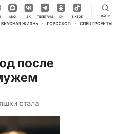
НАЙТИ
НАШ КАНАЛ В МЕССЕНДЖЕРЕ
Н
MAX
ВК
ТЕЛЕГРАМ
ОК
TIKTOK
ВКУСНАЯ ЖИЗНЬ
ГОРОСКОП
СПЕЦПРОЕКТЫ
од после
 мужем
яшки стала