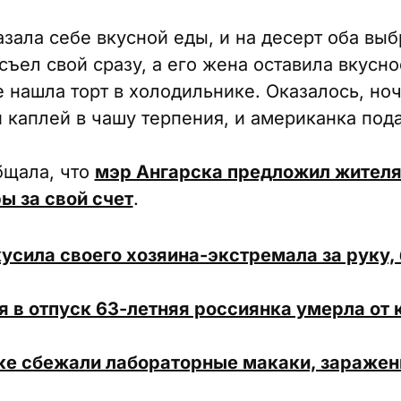
зала себе вкусной еды, и на десерт оба выб
ъел свой сразу, а его жена оставила вкуснос
 нашла торт в холодильнике. Оказалось, ноч
 каплей в чашу терпения, и американка пода
бщала, что
мэр Ангарска предложил жителя
ы за свой счет
.
усила своего хозяина-экстремала за руку,
я в отпуск 63-летняя россиянка умерла от
ке сбежали лабораторные макаки, заражен