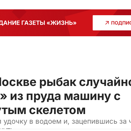
ДАНИЕ ГАЗЕТЫ «ЖИЗНЬ»
ПОДПИС
Москве рыбак случайн
» из пруда машину с
утым скелетом
 удочку в водоем и, зацепившись за ч
нуть