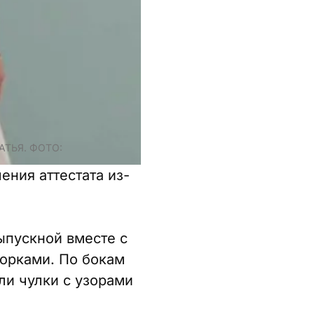
АТЬЯ. ФОТО:
ения аттестата из-
ыпускной вместе с
борками. По бокам
ли чулки с узорами