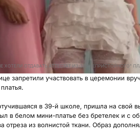
Е ХОТЕЛИ ОТДАВАТЬ АТТЕСТАТ ИЗ-ЗА "НЕПРИСТОЙНОГО" ПЛ
ице запретили участвовать в церемонии вруч
платья.
отучившаяся в 39-й школе, пришла на свой в
ыл в белом мини-платье без бретелек и с о
а отреза из волнистой ткани. Образ дополня