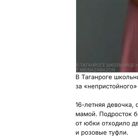
В ТАГАНРОГЕ ШКОЛЬНИЦЕ Н
T.ME/BAZABAZON
В Таганроге школьн
за «непристойного» 
16-летняя девочка, 
мамой. Подросток б
от юбки отходило дв
и розовые туфли.