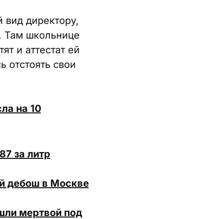
 вид директору,
. Там школьнице
ят и аттестат ей
ь отстоять свои
ла на 10
87 за литр
ый дебош в Москве
шли мертвой под