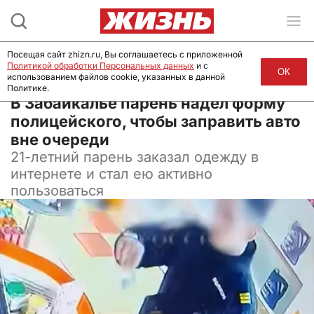
Посещая сайт zhizn.ru, Вы соглашаетесь с приложенной
Политикой обработки Персональных данных
и с
ОК
использованием файлов cookie, указанных в данной
Политике.
07 июля 2026, 12:21
В Забайкалье парень надел форму
полицейского, чтобы заправить авто
вне очереди
21-летний парень заказал одежду в
интернете и стал ею активно
пользоваться