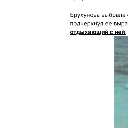
Брухунова выбрала 
подчеркнул ее выр
отдыхающий с ней
,