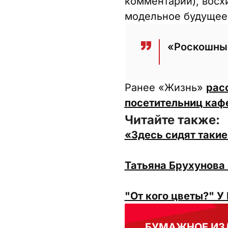
комментарии), восх
модельное будущее
«Роскошные
Ранее «Жизнь»
рас
посетительниц каф
Читайте также:
«Здесь сидят такие
Татьяна Брухунова 
"От кого цветы?" У
БУМАЖНОЕ ИЗ