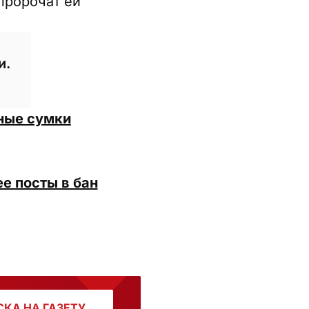
пророчат ей
и.
ные сумки
ее посты в бан
КА НА ГАЗЕТУ