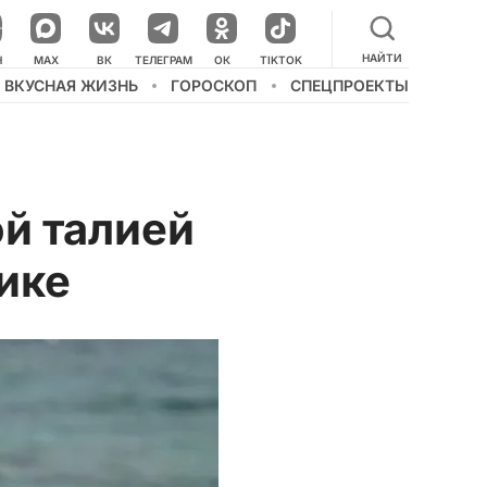
НАЙТИ
НАШ КАНАЛ В МЕССЕНДЖЕРЕ
Н
MAX
ВК
ТЕЛЕГРАМ
ОК
TIKTOK
ВКУСНАЯ ЖИЗНЬ
ГОРОСКОП
СПЕЦПРОЕКТЫ
й талией
ике