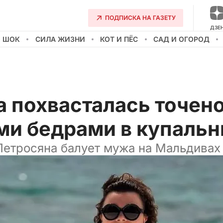
ПОДПИСКА НА ГАЗЕТУ
ДЗЕ
О ШОК
СИЛА ЖИЗНИ
КОТ И ПЁС
САД И ОГОРОД
 похвасталась точено
ми бедрами в купальн
Петросяна балует мужа на Мальдивах