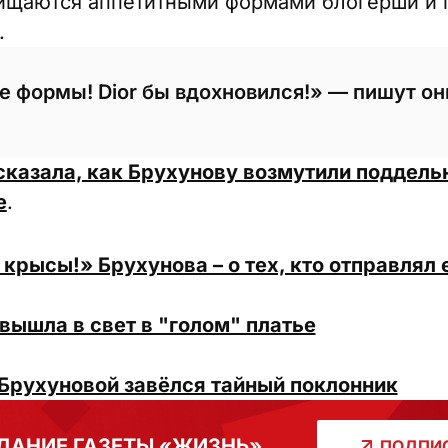
ищаются аппетитными формами блогерши и 
.
 формы! Dior бы вдохновился!» — пишут он
сказала, как Брухунову возмутили поддель
е
.
 крысы!» Брухунова – о тех, кто отправлял 
вышла в свет в "голом" платье
 Брухуновой завёлся тайный поклонник
ДАНИЕ ГАЗЕТЫ «ЖИЗНЬ»
ПОДПИС