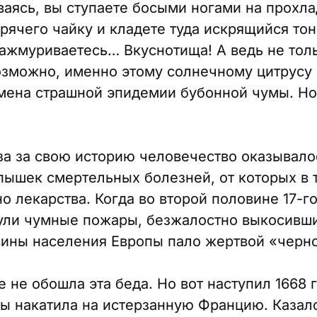
ваясь, вы ступаете босыми ногами на прохла
орячего чайку и кладете туда искрящийся то
ажмуриваетесь… Вкуснотища! А ведь не толь
озможно, именно этому солнечному цитрусу
ена страшной эпидемии бубонной чумы. Но
аза за свою историю человечество оказывало
пышек смертельных болезней, от которых в 
 лекарства. Когда во второй половине 17-г
нули чумные пожары, безжалостно выкосивш
вины населения Европы пало жертвой «черн
е не обошла эта беда. Но вот наступил 1668 
ы накатила на истерзанную Францию. Казал