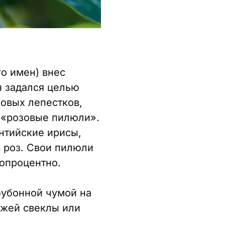
о имен) внес
н задался целью
зовых лепестков,
 «розовые пилюли».
нтийские ирисы,
х роз. Свои пилюли
топроцентно.
бубонной чумой на
ежей свеклы или