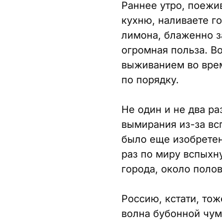
Раннее утро, поежи
кухню, наливаете г
лимона, блаженно з
огромная польза. В
выживанием во врем
по порядку.
Не один и не два р
вымирания из-за вс
было еще изобретено
раз по миру вспых
города, около поло
Россию, кстати, тож
волна бубонной чум