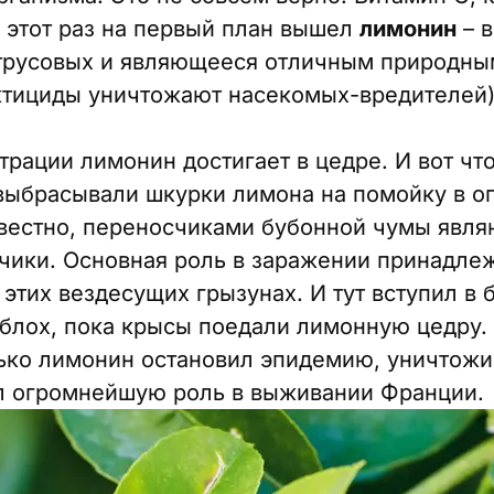
в этот раз на первый план вышел
лимонин
– в
трусовых и являющееся отличным природны
ектициды уничтожают насекомых-вредителей)
рации лимонин достигает в цедре. И вот что
выбрасывали шкурки лимона на помойку в о
звестно, переносчиками бубонной чумы явля
чики. Основная роль в заражении принадле
этих вездесущих грызунах. И тут вступил в 
блох, пока крысы поедали лимонную цедру. 
лько лимонин остановил эпидемию, уничтожив
л огромнейшую роль в выживании Франции.