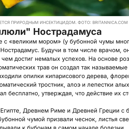
ЕТСЯ ПРИРОДНЫМ ИНСЕКТИЦИДОМ. ФОТО: BRITANNICA.COM
илюли" Нострадамуса
е с «великим мором» (у бубонной чумы мног
 Нострадамус. Будучи в том числе врачом, о
в чем достиг немалых успехов. На основе ро
оматических трав он создал так называемые
 входили опилки кипарисового дерева, флоре
роматический тростник, алоэ и лепестки алы
ал бесплатно, утверждая, что действие их с
 Египте, Древнем Риме и Древней Греции с 
бубонной чумой призвали чеснок, листья св
адывали к бубонам в самом начале болезни.