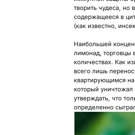
творить чудеса, но 
содержащееся в ци
(как известно, инс
Наибольшей концент
лимонад, торговцы 
количествах. Как и
всего лишь перенос
квартирующимся на 
который уничтожал 
утверждать, что то
определенно сыгра