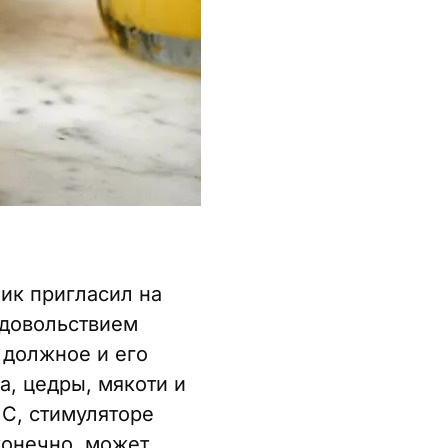
ник пригласил на
удовольствием
 должное и его
а, цедры, мякоти и
 С, стимуляторе
конечно, может