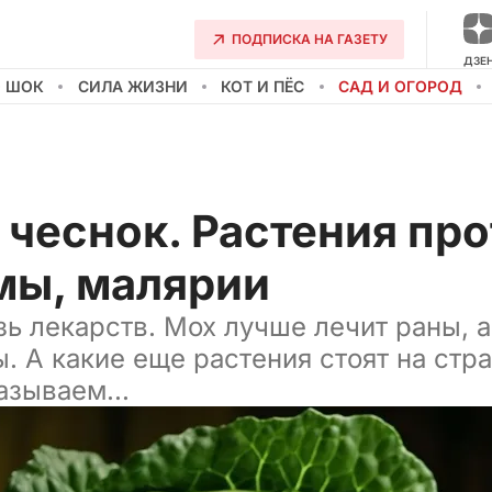
ПОДПИСКА НА ГАЗЕТУ
ДЗЕ
О ШОК
СИЛА ЖИЗНИ
КОТ И ПЁС
САД И ОГОРОД
 чеснок. Растения пр
мы, малярии
зь лекарств. Мох лучше лечит раны, 
. А какие еще растения стоят на стр
азываем...