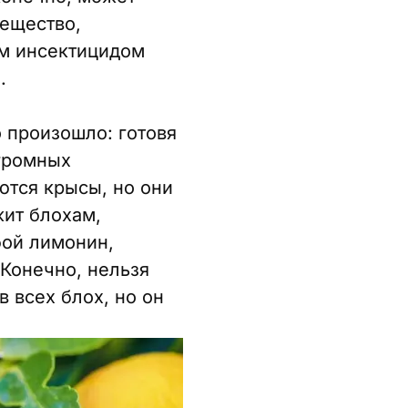
ещество,
м инсектицидом
.
 произошло: готовя
громных
ются крысы, но они
жит блохам,
бой лимонин,
Конечно, нельзя
 всех блох, но он