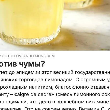
 ФОТО: LOVEANDLEMONS.COM
отив чумы?
лет до эпидемии этот великий государствен
янских торговцев лимонадом. С огромным 
рохладным напитком, благосклонно отдавая
нту – «aigre de cedre» (смесь лимонного сок
вы подумали, что дело в волшебном витамине
ганизма. Это не совсем верно. Витамин С, 