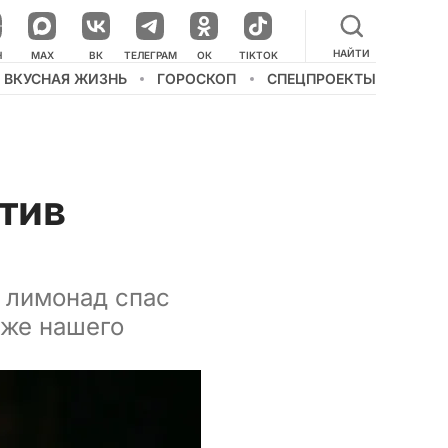
НАЙТИ
НАШ КАНАЛ В МЕССЕНДЖЕРЕ
Н
MAX
ВК
ТЕЛЕГРАМ
ОК
TIKTOK
ВКУСНАЯ ЖИЗНЬ
ГОРОСКОП
СПЕЦПРОЕКТЫ
отив
а лимонад спас
аже нашего