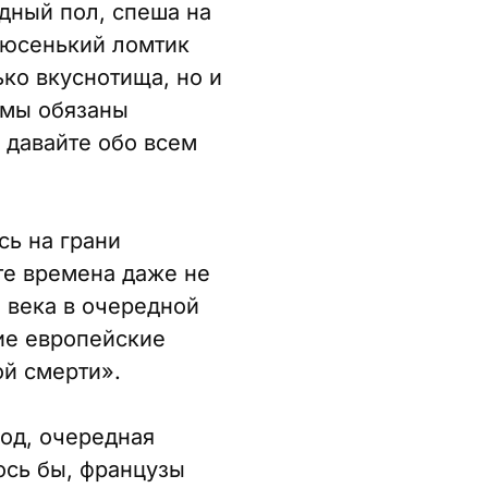
дный пол, спеша на
нюсенький ломтик
ко вкуснотища, но и
 мы обязаны
 давайте обо всем
сь на грани
те времена даже не
о века в очередной
ие европейские
ой смерти».
год, очередная
ось бы, французы