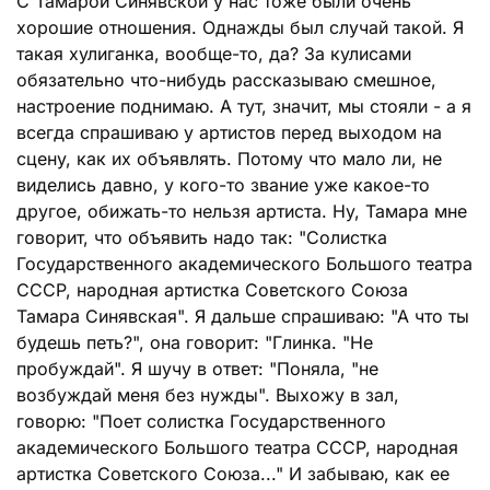
С Тамарой Синявской у нас тоже были очень
хорошие отношения. Однажды был случай такой. Я
такая хулиганка, вообще-то, да? За кулисами
обязательно что-нибудь рассказываю смешное,
настроение поднимаю. А тут, значит, мы стояли - а я
всегда спрашиваю у артистов перед выходом на
сцену, как их объявлять. Потому что мало ли, не
виделись давно, у кого-то звание уже какое-то
другое, обижать-то нельзя артиста. Ну, Тамара мне
говорит, что объявить надо так: "Солистка
Государственного академического Большого театра
СССР, народная артистка Советского Союза
Тамара Синявская". Я дальше спрашиваю: "А что ты
будешь петь?", она говорит: "Глинка. "Не
пробуждай". Я шучу в ответ: "Поняла, "не
возбуждай меня без нужды". Выхожу в зал,
говорю: "Поет солистка Государственного
академического Большого театра СССР, народная
артистка Советского Союза..." И забываю, как ее