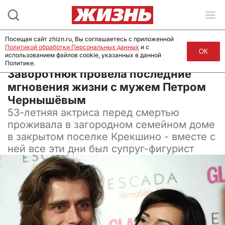
Посещая сайт zhizn.ru, Вы соглашаетесь с приложенной
Политикой обработки Персональных данных
и с
ОК
использованием файлов cookie, указанных в данной
Политике.
30 мая 2024, 07:11
Заворотнюк провела последние
мгновения жизни с мужем Петром
Чернышёвым
53-летняя актриса перед смертью
проживала в загородном семейном доме
в закрытом поселке Крекшино - вместе с
ней все эти дни был супруг-фигурист