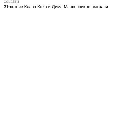
СОЦСЕТИ
31-летние Клава Кока и Дима Масленников сыграли
свадьбу спустя несколько месяцев после
объявления о помолвке.
Звезды, как выяснилось, провели церемонию и
отпраздновали ее 5 августа. Прошло все
достаточно скромно, тихо и без уймы гостей.
Молодожены уже выложили в личном блоге фото с
мероприятия.