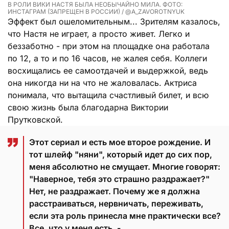
В РОЛИ ВИКИ НАСТЯ БЫЛА НЕОБЫЧАЙНО МИЛА. ФОТО:
ИНСТАГРАМ (ЗАПРЕЩЕН В РОССИИ) / @A_ZAVOROTNYUK
Эффект был ошеломительным... Зрителям казалось,
что Настя не играет, а просто живет. Легко и
беззаботно - при этом на площадке она работала
по 12, а то и по 16 часов, не жалея себя. Коллеги
восхищались ее самоотдачей и выдержкой, ведь
она никогда ни на что не жаловалась. Актриса
понимала, что вытащила счастливый билет, и всю
свою жизнь была благодарна Виктории
Прутковской.
Этот сериал и есть мое второе рождение. И
тот шлейф "няни", который идет до сих пор,
меня абсолютно не смущает. Многие говорят:
"Наверное, тебя это страшно раздражает?"
Нет, не раздражает. Почему же я должна
расстраиваться, нервничать, переживать,
если эта роль принесла мне практически все?
Все, что у меня есть, -