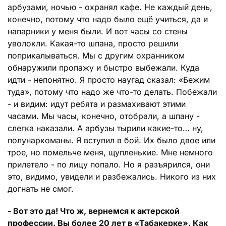
арбузами, ночью - охранял кафе. Не каждый день,
конечно, потому что надо было ещё учиться, да и
напарники у меня были. И вот часы со стены
уволокли. Какая-то шпана, просто решили
поприкалываться. Мы с другим охранником
обнаружили пропажу и быстро выбежали. Куда
идти - непонятно. Я просто наугад сказал: «Бежим
туда», потому что надо же что-то делать. Побежали
- и видим: идут ребята и размахивают этими
часами. Мы часы, конечно, отобрали, а шпану -
слегка наказали. А арбузы тырили какие-то… ну,
полунаркоманы. Я вступил в бой. Их было двое или
трое, но помельче меня, щупленькие. Мне немного
прилетело - по лицу попало. Но я разъярился, они
это, видимо, увидели и разбежались. Никого из них
догнать не смог.
- Вот это да! Что ж, вернемся к актерской
профессии. Вы более 20 лет в «Табакерке». Как