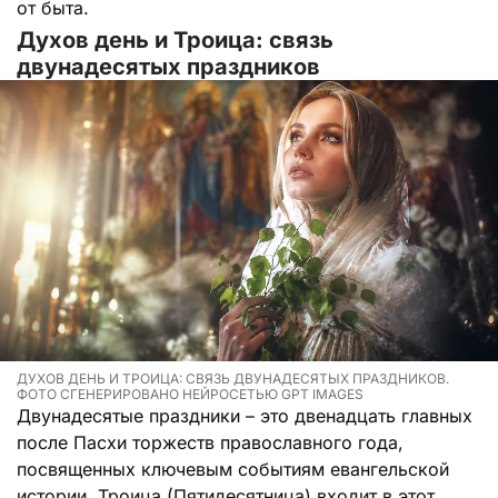
от быта.
Духов день и Троица: связь
двунадесятых праздников
ДУХОВ ДЕНЬ И ТРОИЦА: СВЯЗЬ ДВУНАДЕСЯТЫХ ПРАЗДНИКОВ.
ФОТО СГЕНЕРИРОВАНО НЕЙРОСЕТЬЮ GPT IMAGES
Двунадесятые праздники – это двенадцать главных
после Пасхи торжеств православного года,
посвященных ключевым событиям евангельской
истории. Троица (Пятидесятница) входит в этот