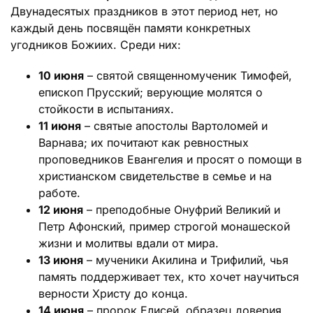
Двунадесятых праздников в этот период нет, но
каждый день посвящён памяти конкретных
угодников Божиих. Среди них:
10 июня
– святой священномученик Тимофей,
епископ Прусский; верующие молятся о
стойкости в испытаниях.
11 июня
– святые апостолы Вартоломей и
Варнава; их почитают как ревностных
проповедников Евангелия и просят о помощи в
христианском свидетельстве в семье и на
работе.
12 июня
– преподобные Онуфрий Великий и
Петр Афонский, пример строгой монашеской
жизни и молитвы вдали от мира.
13 июня
– мученики Акилина и Трифилий, чья
память поддерживает тех, кто хочет научиться
верности Христу до конца.
14 июня
– пророк Елисей, образец доверия