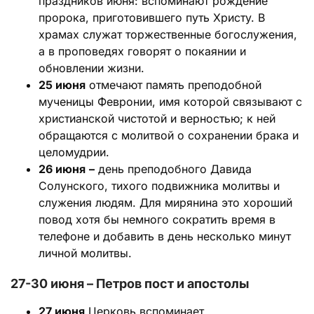
праздников июня: вспоминают рождение
пророка, приготовившего путь Христу. В
храмах служат торжественные богослужения,
а в проповедях говорят о покаянии и
обновлении жизни.
25 июня
отмечают память преподобной
мученицы Февронии, имя которой связывают с
христианской чистотой и верностью; к ней
обращаются с молитвой о сохранении брака и
целомудрии.
26 июня
–
день преподобного Давида
Солунского, тихого подвижника молитвы и
служения людям. Для мирянина это хороший
повод хотя бы немного сократить время в
телефоне и добавить в день несколько минут
личной молитвы.
27-30 июня – Петров пост и апостолы
27 июня
Церковь вспоминает