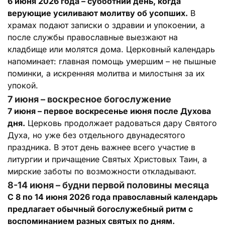
6 июня 2026 года – субботний день, когда
верующие усиливают молитву об усопших.
В
храмах подают записки о здравии и упокоении, а
после службы православные выезжают на
кладбище или молятся дома. Церковный календарь
напоминает: главная помощь умершим – не пышные
поминки, а искренняя молитва и милостыня за их
упокой.
7 июня – воскресное богослужение
7 июня – первое воскресенье июня после Духова
дня.
Церковь продолжает радоваться дару Святого
Духа, но уже без отдельного двунадесятого
праздника. В этот день важнее всего участие в
литургии и причащение Святых Христовых Таин, а
мирские заботы по возможности откладывают.
8-14 июня – будни первой половины месяца
С 8 по 14 июня 2026 года православный календарь
предлагает обычный богослужебный ритм с
воспоминанием разных святых по дням.