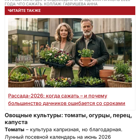
ГОДА: ЧТО САЖАТЬ. КОЛЛАЖ: ГАВРИШЕВА АННА
ЧИТАЙТЕ ТАКЖЕ
Рассада-2026: когда сажать – и почему
большинство дачников ошибается со сроками
Овощные культуры: томаты, огурцы, перец,
капуста
Томаты
– культура капризная, но благодарная.
Лунный посевной календарь на июнь 2026