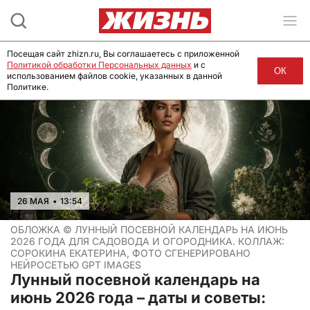
Посещая сайт zhizn.ru, Вы соглашаетесь с приложенной
Политикой обработки Персональных данных
и с
ОК
использованием файлов cookie, указанных в данной
Политике.
26 МАЯ
•
13:54
ОБЛОЖКА ©
ЛУННЫЙ ПОСЕВНОЙ КАЛЕНДАРЬ НА ИЮНЬ
2026 ГОДА ДЛЯ САДОВОДА И ОГОРОДНИКА. КОЛЛАЖ:
СОРОКИНА ЕКАТЕРИНА, ФОТО СГЕНЕРИРОВАНО
НЕЙРОСЕТЬЮ GPT IMAGES
Лунный посевной календарь на
июнь 2026 года – даты и советы: