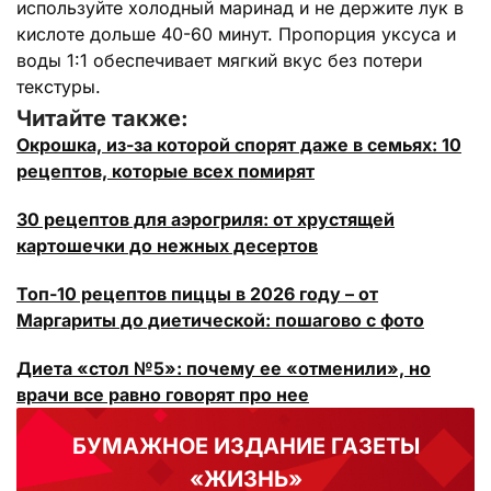
используйте холодный маринад и не держите лук в
кислоте дольше 40-60 минут. Пропорция уксуса и
воды 1:1 обеспечивает мягкий вкус без потери
текстуры.
Читайте также:
Окрошка, из-за которой спорят даже в семьях: 10
рецептов, которые всех помирят
30 рецептов для аэрогриля: от хрустящей
картошечки до нежных десертов
Топ-10 рецептов пиццы в 2026 году – от
Маргариты до диетической: пошагово с фото
Диета «стол №5»: почему ее «отменили», но
врачи все равно говорят про нее
БУМАЖНОЕ ИЗДАНИЕ ГАЗЕТЫ
«ЖИЗНЬ»