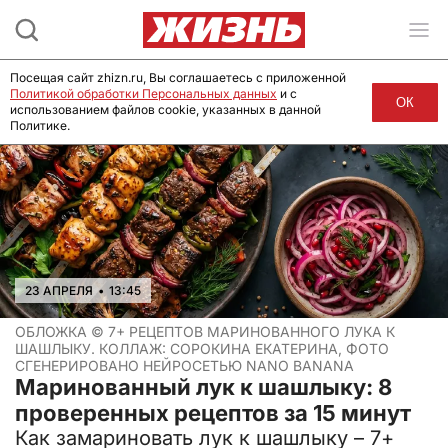
Посещая сайт zhizn.ru, Вы соглашаетесь с приложенной
Политикой обработки Персональных данных
и с
ОК
использованием файлов cookie, указанных в данной
Политике.
23 АПРЕЛЯ
•
13:45
ОБЛОЖКА ©
7+ РЕЦЕПТОВ МАРИНОВАННОГО ЛУКА К
ШАШЛЫКУ. КОЛЛАЖ: СОРОКИНА ЕКАТЕРИНА, ФОТО
СГЕНЕРИРОВАНО НЕЙРОСЕТЬЮ NANO BANANA
Маринованный лук к шашлыку: 8
проверенных рецептов за 15 минут
Как замариновать лук к шашлыку – 7+