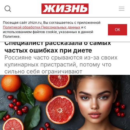
Посещая сайт zhizn.ru, Вы соглашаетесь с приложенной
Политикой обработки Персональных данных
и с
ОК
использованием файлов cookie, указанных в данной
Политике.
13 февраля 2025, 13:34
Специалист рассказала о самых
частых ошибках при диете
Россияне часто срываются из-за своих
кулинарных пристрастий, потому что
сильно себя ограничивают