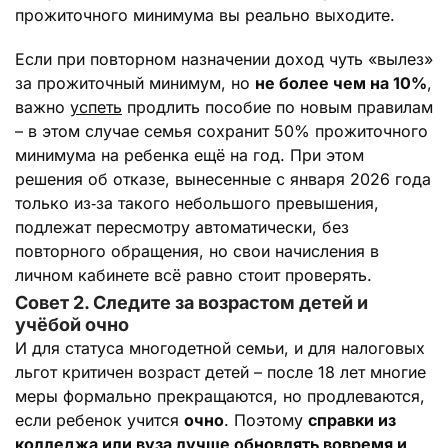
прожиточного минимума вы реально выходите.
Если при повторном назначении доход чуть «вылез»
за прожиточный минимум, но
не более чем на 10%
,
важно
успеть
продлить пособие по новым правилам
– в этом случае семья сохранит 50% прожиточного
минимума на ребенка ещё на год. При этом
решения об отказе, вынесенные с января 2026 года
только из‑за такого небольшого превышения,
подлежат пересмотру автоматически, без
повторного обращения, но свои начисления в
личном кабинете всё равно стоит проверять.
Совет 2. Следите за возрастом детей и
учёбой очно
И для статуса многодетной семьи, и для налоговых
льгот критичен возраст детей – после 18 лет многие
меры формально прекращаются, но продлеваются,
если ребенок учится
очно
. Поэтому
справки из
колледжа или вуза лучше обновлять вовремя и