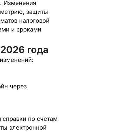
с. Изменения
ометрию, защиты
рматов налоговой
ами и сроками
 2026 года
 изменений:
айн через
 справки по счетам
аты электронной