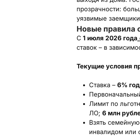
прозрачности: боль
уязвимые заемщики
Новые правила 
С
1 июля 2026 года
ставок – в зависимо
Текущие условия 
Ставка –
6% го
Первоначальный
Лимит по льготн
ЛО;
6 млн рубл
Взять семейную
инвалидом или 