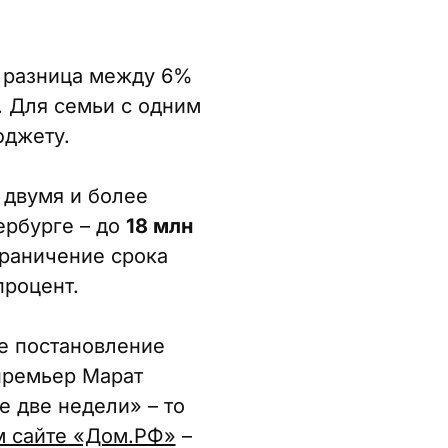
 разница между 6%
 Для семьи с одним
юджету.
 двумя и более
ербурге – до
18 млн
раничение срока
процент.
е постановление
премьер Марат
е две недели» – то
 сайте «Дом.РФ»
–