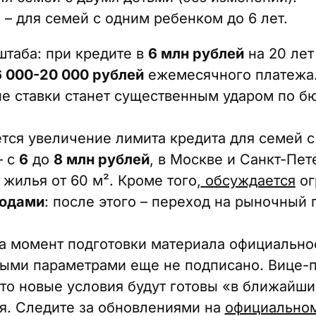
х
– для семей с одним ребенком до 6 лет.
таба: при кредите в
6 млн рублей
на 20 лет
6 000-20 000 рублей
ежемесячного платежа.
 ставки станет существенным ударом по б
тся увеличение лимита кредита для семей с
– с
6
до
8 млн рублей
, в Москве и Санкт-Пет
жилья от 60 м². Кроме того,
обсуждается
ог
годами
: после этого – переход на рыночный 
на момент подготовки материала официально
выми параметрами еще не подписано. Вице-
что новые условия будут готовы «в ближайши
ля. Следите за обновлениями на
официальном