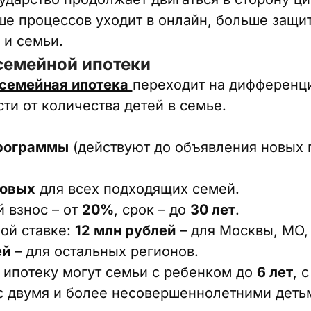
ше процессов уходит в онлайн, больше защи
 и семьи.
семейной ипотеки
семейная ипотека
переходит на дифференц
сти от количества детей в семье.
программы
(действуют до объявления новых 
довых
для всех подходящих семей.
 взнос – от
20%
, срок – до
30 лет
.
ой ставке:
12 млн рублей
– для Москвы, МО,
ей
– для остальных регионов.
 ипотеку могут семьи с ребенком до
6 лет
, 
с двумя и более несовершеннолетними деть