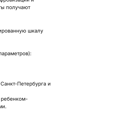
ты получают
ированную шкалу
параметров):
 Санкт-Петербурга и
с ребенком-
ми.