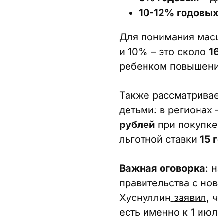
10-12% годовы
Для понимания масш
и 10% – это около
1
ребенком повышение
Также рассматривае
детьми: в регионах 
рублей
при покупке 
льготной ставки
15 
Важная оговорка
: 
правительства с но
Хуснуллин
заявил
, 
есть именно к 1 ию