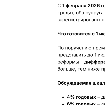
С
1 февраля 2026 г
кредит, оба супруг
зарегистрированы п
Что готовится с 1 и
По поручению прем
представить
до 1 ию
реформы –
диффере
больше, тем ниже п
Обсуждаемая шкала
4% годовых
– д
6% годовых
– д