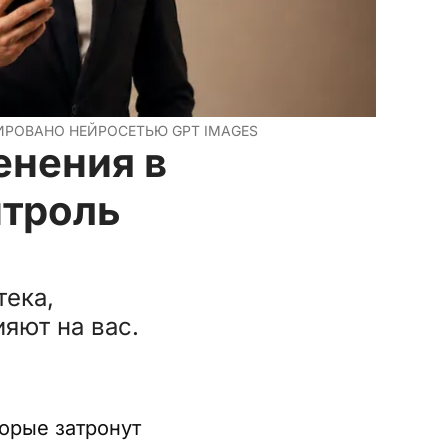
РИРОВАНО НЕЙРОСЕТЬЮ GPT IMAGES
енения в
нтроль
тека,
яют на вас.
торые затронут