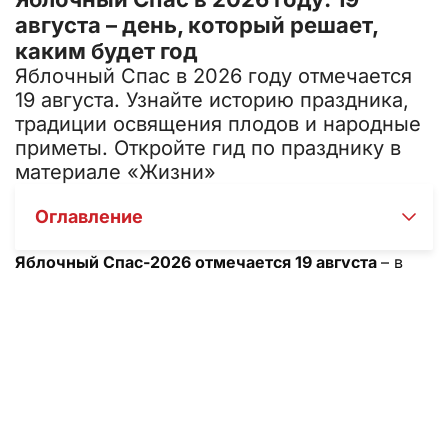
августа – день, который решает,
каким будет год
Яблочный Спас в 2026 году отмечается
19 августа. Узнайте историю праздника,
традиции освящения плодов и народные
приметы. Откройте гид по празднику в
материале «Жизни»
Оглавление
Яблочный Спас-2026 отмечается 19 августа
– в
этот день православные христиане празднуют
Преображение Господне и несут в храм первые
яблоки для освящения. Мы собрали для вас точную
дату, суть праздника, народные традиции и
приметы, а также ответили на главный вопрос:
почему нельзя есть яблоки раньше этого дня. Из
статьи «Жизни» вы узнаете, как правильно провести