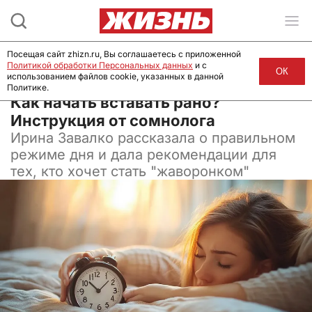
Посещая сайт zhizn.ru, Вы соглашаетесь с приложенной
Политикой обработки Персональных данных
и с
ОК
использованием файлов cookie, указанных в данной
Политике.
21 ноября 2024, 15:15
Как начать вставать рано?
Инструкция от сомнолога
Ирина Завалко рассказала о правильном
режиме дня и дала рекомендации для
тех, кто хочет стать "жаворонком"