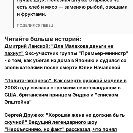
есть хлеб и мясо — заменяю рыбой, овощами
и фруктами.
ПОДЕЛИЛСЯ ПЕВЕЦ
Читайте больше историй:
Дмитрий Ланской: "Для Малахова деньги не
пахнут"
Экс-участник группы "Премьер-министр"
- о том, как убегал из дома в Японию и судился со
злопыхателями после смерти Юлии Началовой
"Лолита-экспресс". Как смерть русской модели в
2008 году связана с громким секс-скандалом в
США, британским принцем Эндрю и "списком
Эпштейна"
Сергей Дружко: "Хорошая жена не должна быть
скучной" Ведущий легендарного шоу
"Необъяснимо, но факт" рассказал, что понял