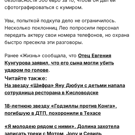
безопасности 500 евро за то, чтобы он дал ей
сфотографироваться с кумиром.
Увы, попыткой подкупа дело не ограничилось.
Несколько поклонниц Лео попросили персонал
передать актеру свои номера телефонов, но охрана
быстро пресекла эти разговоры.
Ранее «Жизнь» сообщала, что
Отец Евгения
Кунгурова заявил, что его сына могли убить
ударом по голове
.
Читайте также:
На звезду «Шифра» Яну Дюбуи с детьми напала
сотрудница ресторана в Кисловодске
18-летнюю звезду «Годзиллы против Конга»,
погибшую в ДТП, похоронили в Техасе
«Я молодею рядом с ними». Долина захотела
записать треки с Мотом, Jony и Севиль