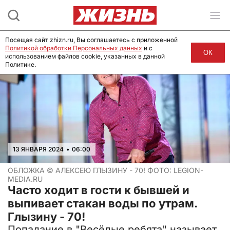
Посещая сайт zhizn.ru, Вы соглашаетесь с приложенной
Политикой обработки Персональных данных
и с
ОК
использованием файлов cookie, указанных в данной
Политике.
13 ЯНВАРЯ 2024
•
06:00
ОБЛОЖКА ©
АЛЕКСЕЮ ГЛЫЗИНУ - 70! ФОТО: LEGION-
MEDIA.RU
Часто ходит в гости к бывшей и
выпивает стакан воды по утрам.
Глызину - 70!
Попадание в "Весёлые ребята" называет