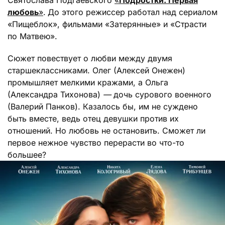
Святослава Подгаевского
«
Подростки. Первая
любовь
»
.
До этого режиссер работал над сериалом
«Пищеблок», фильмами «Затерянные» и «Страсти
по Матвею».
Сюжет повествует о любви между двумя
старшеклассниками. Олег (Алексей Онежен)
промышляет мелкими кражами, а Ольга
(Александра Тихонова)
—
дочь сурового военного
(Валерий Панков). Казалось бы, им не суждено
быть вместе, ведь отец девушки против их
отношений. Но любовь не остановить. Сможет ли
первое нежное чувство перерасти во что-то
большее?