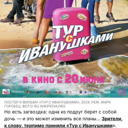
ПОСТЕР К ФИЛЬМУ «ТУР С ИВАНУШКАМИ», 2024, РЕЖ. МАРК
ГОРОБЕЦ. ФОТО: RU.WIKIPEDIA.ORG
Но есть загвоздка: одна из подруг берет с собой
дочь
—
и это может изменить все планы…
Зрители,
к слову, терпимо приняли «Тур с Иванушками
».