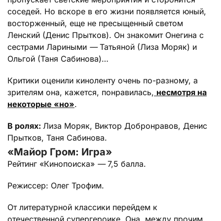
соседей. Но вскоре в его жизни появляется юный,
восторженный, еще не пресыщенный светом
Ленский (Денис Прытков). Он знакомит Онегина с
сестрами Лариными
—
Татьяной (Лиза Моряк) и
Ольгой (Таня Сабинова)…
Критики оценили киноленту очень по-разному, а
зрителям она, кажется, понравилась,
несмотря на
некоторые «но»
.
В ролях:
Лиза Моряк, Виктор Добронравов, Денис
Прытков, Таня Сабинова.
«Майор Гром: Игра»
Рейтинг «Кинопоиска»
—
7,5 балла.
Режиссер: Олег Трофим.
От литературной классики перейдем к
отечественной супергероике. Она, между прочим,