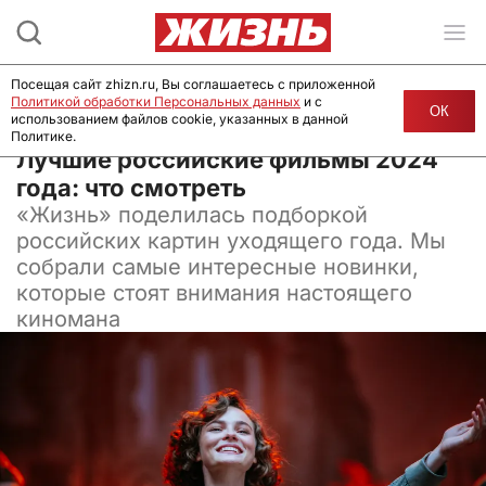
Посещая сайт zhizn.ru, Вы соглашаетесь с приложенной
Политикой обработки Персональных данных
и с
ОК
использованием файлов cookie, указанных в данной
Политике.
26 декабря 2024, 07:00
Лучшие российские фильмы 2024
года: что смотреть
«
Жизнь
»
поделилась подборкой
российских картин уходящего года. Мы
собрали самые интересные новинки,
которые стоят внимания настоящего
киномана