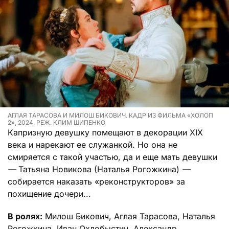
АГЛАЯ ТАРАСОВА И МИЛОШ БИКОВИЧ. КАДР ИЗ ФИЛЬМА «ХОЛОП
2», 2024, РЕЖ. КЛИМ ШИПЕНКО
Капризную девушку помещают в декорации XIX
века и нарекают ее служанкой. Но она не
смиряется с такой участью, да и еще мать девушки
—
Татьяна Новикова (Наталья Рогожкина)
—
собирается наказать «реконструкторов» за
похищение дочери...
В ролях:
Милош Бикович, Аглая Тарасова, Наталья
Рогожкина, Иван Охлобыстин, Александр