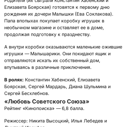
Родители (их сыграли Константин Хабенский и
Елизавета Боярская) готовятся к первому дню
рождения их дочери Малышки (Ева Соклакова).
Папа впопыхах покупает коробку игрушек в
необычном магазине и оставляет ее в доме,
продолжая подготовку к празднеству.
А внутри коробки оказываются маленькие ожившие
игрушки
—
Малышарики. Они покидают ящик и
отправляются искать их собственный дом,
впутываясь в различные приключения.
В ролях:
Константин Хабенский, Елизавета
Боярская, Сергей Мардарь, Диана Шульмина и
Сергей Бесхлебнов.
«Любовь Советского Союза»
Рейтинг «Кинопоиска»
—
6,8 балла.
Режиссер: Никита Высоцкий, Илья Лебедев и