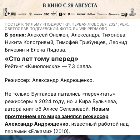
ПОСТЕР К ФИЛЬМУ «ПОДРОСТКИ. ПЕРВАЯ ЛЮБОВЬ», 2024, РЕЖ.
СВЯТОСЛАВ ПОДГАЕВСКИЙ. ФОТО: RU.WIKIPEDIA.ORG
В ролях:
Алексей Онежен, Александра Тихонова,
Никита Кологривый, Тимофей Трибунцев, Леонид
Бичевин и Елена Лядова.
«Сто лет тому вперед»
Рейтинг «Кинопоиска»
—
7,3 балла.
Режиссер: Александр Андрющенко.
Не только Булгакова пытались «перечитать»
режиссеры в 2024 году, но и Кира Булычева,
автора книг об Алисе Селезневой.
Новым
прочтением его мира занялся режиссер
Александр Андрющенко
,
известный работой над
первыми «Елками» (2010).