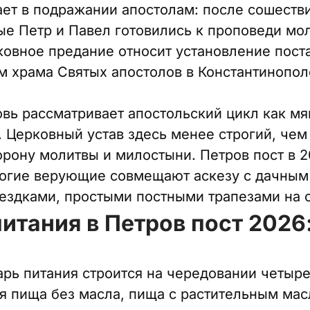
ает в подражании апостолам: после сошеств
ые Петр и Павел готовились к проповеди мо
овное предание относит установление поста 
м храма Святых апостолов в Константинопол
вь рассматривает апостольский цикл как м
 Церковный устав здесь менее строгий, чем
орону молитвы и милостыни. Петров пост в 2
многие верующие совмещают аскезу с дачным
здками, простыми постными трапезами на 
итания в Петров пост 2026
арь питания строится на чередовании четыр
ая пища без масла, пища с растительным ма