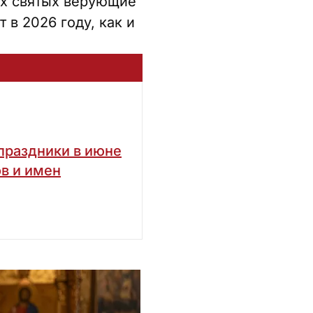
ех святых верующие
 в 2026 году, как и
праздники в июне
ов и имен