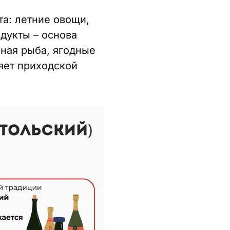
та: летние овощи,
дукты – основа
еная рыба, ягодные
яет приходской