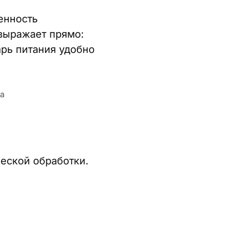
енность
 выражает прямо:
арь питания удобно
ческой обработки.