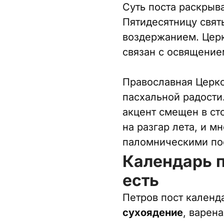
Суть поста раскрыв
Пятидесятницу свят
воздержанием. Церк
связан с освящение
Православная Церко
пасхальной радости.
акцент смещен в ст
на разгар лета, и 
паломническими пое
Календарь п
есть
Петров пост календ
сухоядение
, варен