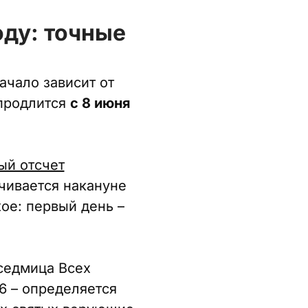
оду: точные
ачало зависит от
 продлится
с 8 июня
ый отсчет
чивается накануне
ое: первый день –
а седмица Всех
6 – определяется