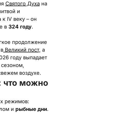
ия
Святого Духа
на
литвой и
к IV веку – он
е в
324 году
.
ягкое продолжение
 в
Великий пост,
а
026 году выпадает
 сезоном,
свежем воздухе.
: что можно
ех режимов:
слом и
рыбные дни
.