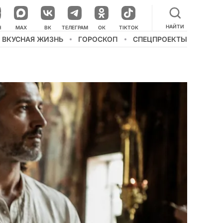
НАЙТИ
НАШ КАНАЛ В МЕССЕНДЖЕРЕ
Н
MAX
ВК
ТЕЛЕГРАМ
ОК
TIKTOK
ВКУСНАЯ ЖИЗНЬ
ГОРОСКОП
СПЕЦПРОЕКТЫ