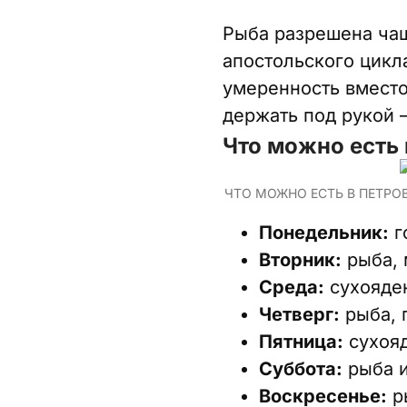
Рыба разрешена чащ
апостольского цикла
умеренность вместо
держать под рукой –
Что можно есть 
ЧТО МОЖНО ЕСТЬ В ПЕТРО
Понедельник:
г
Вторник:
рыба, 
Среда:
сухояден
Четверг:
рыба, 
Пятница:
сухояд
Суббота:
рыба и
Воскресенье:
ры